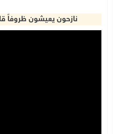
نازحون يعيشون ظروفاً قا