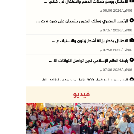
الاحتلال يوسع حملات الدهم والاعتقال في قلنديا ...
06/آب/2026 08:06 م
الرئيس المصري وملك البحرين يشددان على ضرورة ت ...
06/آب/2026 07:57 م
الاحتلال يخطر بإزالة أشجار زيتون والاستيلاء ع ...
06/آب/2026 07:53 م
رابطة العالم الإسلامي تدين تواصل انتهاكات الا ...
06/آب/2026 07:36 م
اليونيسف: استشهاد 300 طفل منذ وقف إطلاق النار ...
06/آب/2026 07:34 م
فيديو
الاحتلال يدمّر بيت الزوجية قبل ساعات من الزفا ...
06/آب/2026 07:27 م
إصابتان بالرصاص والاعتداء خلال اقتحام الاحتلا ...
06/آب/2026 06:56 م
Previous
Next