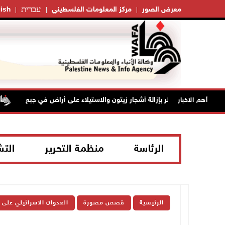
עברית
معرض الصور
مركز المعلومات الفلسطيني
ish
الاحتلال يخطر بإزالة أشجار زيتون والاستيلاء على أراض في جبع
أهم الاخبار
الرئاسة
منظمة التحرير
الت
الرئيسية
قصص مصورة
العدوان الاسرائيلي على 