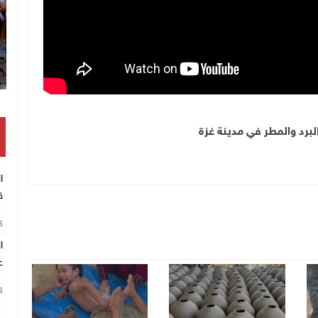
برد والمطر في مدينة غزة
ا
ق
26
ا
ع
26