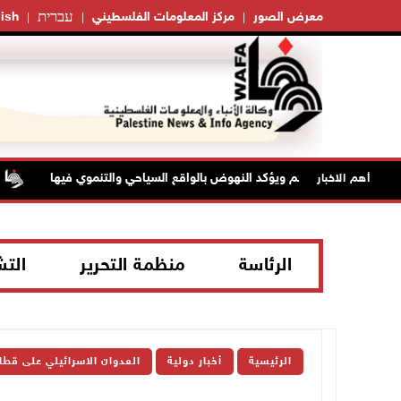
עברית
معرض الصور
مركز المعلومات الفلسطيني
ish
س بلدية بيت لحم ويؤكد النهوض بالواقع السياحي والتنموي فيها
أهم الاخبار
الرئاسة
منظمة التحرير
الت
الرئيسية
أخبار دولية
العدوان الاسرائيلي على قطا