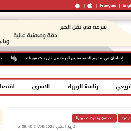
Français
Engl
إصابتان في هجوم للمستعمرين الإرهابيين على بيت فوريك
حالة 
شريعي
رئاسة الوزراء
الاسرى
اقتصا
ع غزة
تضامن وتحركات دولية
تاريخ النشر: 21/08/2025 06:40 م