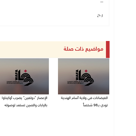
ــــ
ر.ح
مواضيع ذات صلة
الفيضانات في ولاية آسام الهندية
الإعصار "دولفين" يضرب أوكيناوا
تودي بـ98 شخصاً
باليابان والصين تستعد لوصوله
08/08/2026 12:42 م
08/08/2026 12:08 م