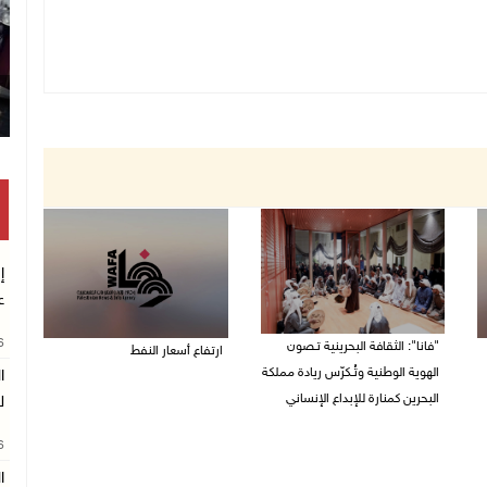
إ
ع
26
"فانا": الثقافة البحرينية تـصون
ارتفاع أسعار النفط
الهوية الوطنية وتُـكرّس ريادة مملكة
ا
08/08/2026 08:23 ص
البحرين كمنارة للإبداع الإنساني
ل
08/08/2026 11:04 ص
26
ا