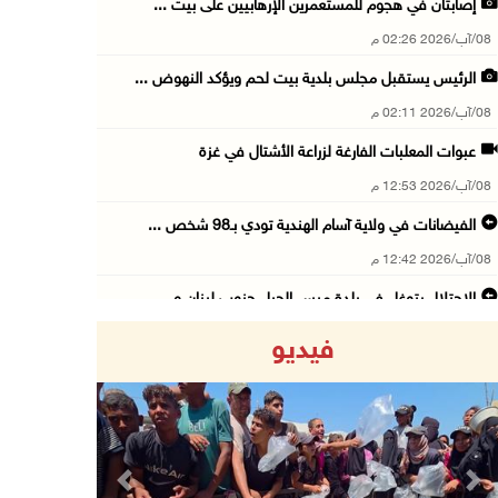
إصابتان في هجوم للمستعمرين الإرهابيين على بيت ...
08/آب/2026 02:26 م
الرئيس يستقبل مجلس بلدية بيت لحم ويؤكد النهوض ...
08/آب/2026 02:11 م
عبوات المعلبات الفارغة لزراعة الأشتال في غزة
08/آب/2026 12:53 م
الفيضانات في ولاية آسام الهندية تودي بـ98 شخص ...
08/آب/2026 12:42 م
الاحتلال يتوغل في بلدة ميس الجبل جنوب لبنان و ...
08/آب/2026 12:39 م
فيديو
سلطة المياه تطلق مشروعا وطنيا يقود التحول نحو ...
08/آب/2026 12:30 م
الإعصار "دولفين" يضرب أوكيناوا باليابان والصي ...
08/آب/2026 12:08 م
Previous
Next