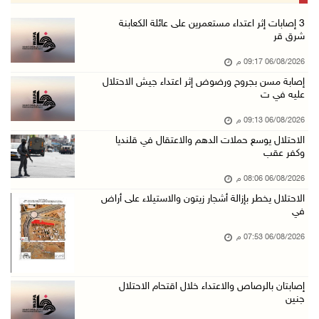
إصابتان بالرصاص والاعتداء خلال اقتحام الاحتلا ...
‏3 إصابات إثر اعتداء مستعمرين على عائلة الكعابنة
شرق قر
06/آب/2026 06:56 م
06/08/2026 09:17 م
الاحتلال يسلم جثمان الشهيد علاء صبيح من قرية ...
إصابة مسن بجروح ورضوض إثر اعتداء جيش الاحتلال
06/آب/2026 06:38 م
عليه في ت
دودين والتميمي يسلمان قرار تخصيص أرض لصالح مد ...
06/08/2026 09:13 م
06/آب/2026 06:28 م
الاحتلال يوسع حملات الدهم والاعتقال في قلنديا
وكفر عقب
بيت لحم: حجاوي يتفقد بلدة نحالين ويطلع على اح ...
06/آب/2026 06:13 م
06/08/2026 08:06 م
الاحتلال يخطر بإزالة أشجار زيتون والاستيلاء على أراض
الاحتلال يغلق محيط دوار الزايد ويقتحم محال تج ...
في
06/آب/2026 05:29 م
06/08/2026 07:53 م
الاحتلال يقتحم مدينة طوباس وبلدة عقابا
06/آب/2026 05:23 م
إصابتان بالرصاص والاعتداء خلال اقتحام الاحتلال
"النقل والمواصلات" تطلق حملة لترخيص الجرارات ...
جنين
06/آب/2026 05:18 م