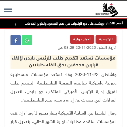
أهم الاخبار
دية رام الله ويشدد على دور البلديات في دعم الصمود وتطوير الخدمات
إصاب
MENU
الرئيسية
أخبار دولية
تاريخ النشر: 22/11/2020 08:29 ص
مؤسسات تستعد لتقديم طلب للرئيس بايدن لإلغاء
قرارين مجحفين بحق الفلسطينيين
واشنطن 22-11-2020 وفا- تستعد مؤسسات فلسطينية
وعربية وأميركية مناصرة للقضية الفلسطينية، لتقديم طلب
لفريق إدارة الرئيس الأميركي المنتخب جو بايدن، لتعديل
القرارات التي صدرت عن إدارة ترمب، بحق الفلسطينيين.
وقال الناشط في الساحة الأميركية يسار دحبور لـ"وفا"، إن هذه
المؤسسات ستقدم مطالبات نهاية الشهر الحالي، بتعديل قرار