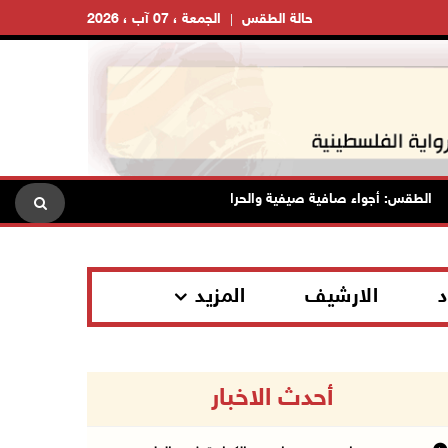
حالة الطقس
الجمعة ، 07 آب ، 2026
طقس: أجواء صافية صيفية والحرارة حول معدلها العام
محافظة ال
د
الارشيف
المزيد
أحدث الاخبار