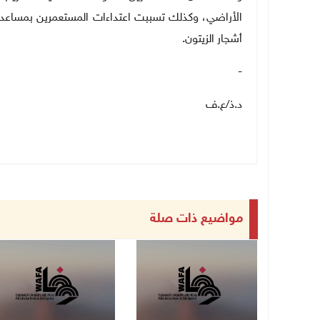
أشجار الزيتون.
-
د.ذ
/
ع.ف
مواضيع ذات صلة