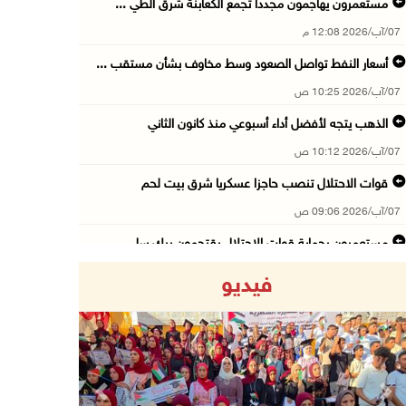
مستعمرون يهاجمون مجددا تجمع الكعابنة شرق الطي ...
07/آب/2026 12:08 م
أسعار النفط تواصل الصعود وسط مخاوف بشأن مستقب ...
07/آب/2026 10:25 ص
الذهب يتجه لأفضل أداء أسبوعي منذ كانون الثاني
07/آب/2026 10:12 ص
قوات الاحتلال تنصب حاجزا عسكريا شرق بيت لحم
07/آب/2026 09:06 ص
مستعمرون بحماية قوات الاحتلال يقتحمون برك سلي ...
07/آب/2026 08:39 ص
فيديو
الاحتلال يقتحم بلدة طمون جنوب طوباس
07/آب/2026 08:24 ص
محافظة القدس: انسحاب قوات الاحتلال من مخيم قل ...
07/آب/2026 08:23 ص
Previous
Next