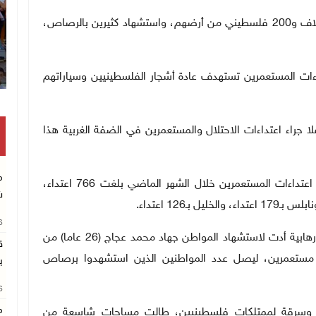
وذكر أن أعمال عنف المستعمرين أسفرت عن تهجير 3 آلاف و200 فلسطيني من أرضهم، واستشهاد كثيرين بالرصاص،
اءات المستعمرين تستهدف عادة أشجار الفلسطينيين وسياراتهم
أن بيانات "أوتشا" وثقت أيضا استشهاد 42 طفلا جراء اعتداءات الاحتلال والمستعمرين في الضفة الغربية هذا
م
يذكر أن هيئة مقاومة الجدار والاستيطان قد أعلنت أن اعتداءات المستعمرين خلال الشهر الماضي بلغت 766 اعتداء،
ش
.
26
وبينت في تقريرها الشهري، أن هجمات المستعمرين الإرهابية أدت لاستشهاد المواطن جهاد محمد عجاج (26 عاما) من
ق
د مستعمرين، ليصل عدد المواطنين الذين استشهدوا برصاص
ب
26
م
ن نفذوا 352 عمليات تخريب وسرقة لممتلكات فلسطينيين، طالت مساحات شاسعة من