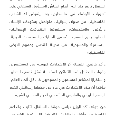
السنغال ناصر جاد الله، أطلع الهباش المسؤول السنغالي على
تطورات الأوضاع في فلسطين، وما يتعرض له الشعب
الفلسطيني من عدوان إسرائيلي متواصل يستهدف الإنسان
والأرض والمقدسات، مستعرضا الانتهاكات الإسرائيلية
الخطيرة بحق المسجد الأقصى المبارك والمقدسات الدينية،
الإسلامية والمسيحية، في مدينة القدس وعموم الأرض
الفلسطينية
.
وأكد قاضي القضاة أن الاعتداءات اليومية من المستعمرين
وقوات الاحتلال ضد الأماكن المقدسة تمثل تصعيدا خطيرا
واستفزازا لمشاعر المسلمين والمسيحيين في كل أنحاء العالم،
مؤكدا أن هذه الاعتداءات هي جزء من مخطط إسرائيلي لتغيير
الوضع التاريخي والقانوني القائم في الحرم القدسي الشريف
.
من جهته، أكد الوزير درامي موقف السنغال الثابت والداعم
لفلسطين، وأشاد بالعلاقات التاريخية التي تربط الشعبين،