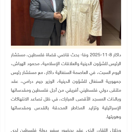
داكار 8-11-2025 وفا- بحث قاضي قضاة فلسطين، مستشار
الرئيس للشؤون الدينية والعلاقات الإسلامية، محمود الهباش،
اليوم السبت، في العاصمة السنغالية داكار، مع مستشار رئيس
جمهورية السنغال للشؤون الدينية، الوزير جيم درامي، عقد
ملتقى دولي فلسطيني أفريقي من أجل فلسطين ومقدساتها
وبالذات المسجد الأقصى المبارك، في ظل تصاعد الانتهاكات
الإسرائيلية وتزايد المخاطر المحدقة بالقدس ومقدساتها
وهويتها
.
وخلال اللقاء، الذي عقد بحضور سفير دولة فلسطين لدى