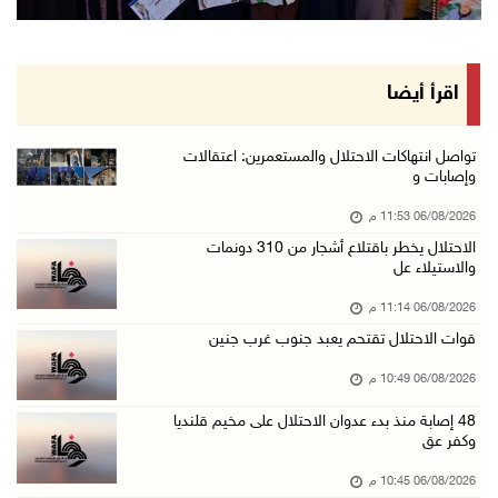
ورشة توصي بخطة عاجلة لاستعادة التعليم الوجاهي ...
06/آب/2026 09:08 م
الرئيس يستقبل مجلس بلدية رام الله ويشدد على د ...
اقرأ أيضا
06/آب/2026 08:36 م
جماهير شعبنا تشيع جثمان الشهيد علاء صبيح في ت ...
تواصل انتهاكات الاحتلال والمستعمرين: اعتقالات
وإصابات و
06/آب/2026 08:33 م
06/08/2026 11:53 م
الاحتلال يوسع حملات الدهم والاعتقال في قلنديا ...
الاحتلال يخطر باقتلاع أشجار من 310 دونمات
06/آب/2026 08:06 م
والاستيلاء عل
الرئيس المصري وملك البحرين يشددان على ضرورة ت ...
06/08/2026 11:14 م
06/آب/2026 07:57 م
قوات الاحتلال تقتحم يعبد جنوب غرب جنين
الاحتلال يخطر بإزالة أشجار زيتون والاستيلاء ع ...
06/08/2026 10:49 م
06/آب/2026 07:53 م
48 إصابة منذ بدء عدوان الاحتلال على مخيم قلنديا
رابطة العالم الإسلامي تدين تواصل انتهاكات الا ...
وكفر عق
06/آب/2026 07:36 م
06/08/2026 10:45 م