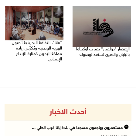
08/08/2026 04:03 م
08/08/2026 12:42 م
"فانا": الثقافة البحرينية تـصون
الهوية الوطنية وتُـكرّس ريادة
الإعصار "دولفين" يضرب أوكيناوا
مملكة البحرين كمنارة للإبداع
باليابان والصين تستعد لوصوله
الإنساني
08/08/2026 12:08 م
08/08/2026 11:04 ص
أحدث الاخبار
مستعمرون يهاجمون مسجدا في بلدة إذنا غرب الخلي ...