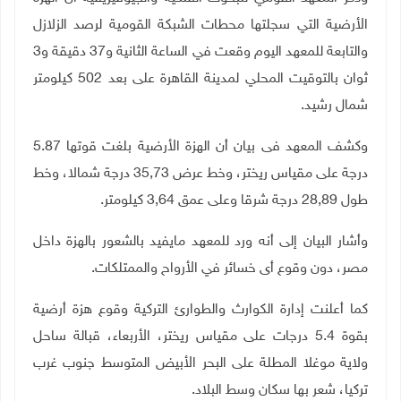
الأرضية التي سجلتها محطات الشبكة القومية لرصد الزلازل
والتابعة للمعهد اليوم وقعت في الساعة الثانية و37 دقيقة و3
ثوان بالتوقيت المحلي لمدينة القاهرة على بعد 502 كيلومتر
شمال رشيد
.
وكشف المعهد فى بيان أن الهزة الأرضية بلغت قوتها 5.87
درجة على مقياس ريختر، وخط عرض 35,73 درجة شمالا، وخط
طول 28,89 درجة شرقا وعلى عمق 3,64 كيلومتر.
وأشار البيان إلى أنه ورد للمعهد مايفيد بالشعور بالهزة داخل
مصر، دون وقوع أى خسائر في الأرواح والممتلكات
.
كما أعلنت إدارة الكوارث والطوارئ التركية وقوع هزة أرضية
بقوة
5.4 درجات على مقياس ريختر، الأربعاء، قبالة ساحل
ولاية موغلا المطلة على البحر الأبيض المتوسط جنوب غرب
تركيا، شعر بها سكان وسط البلاد
.