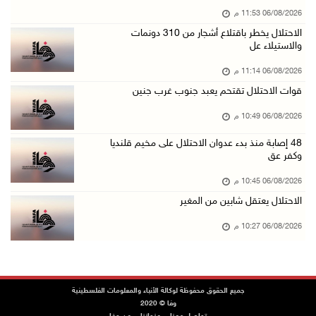
06/08/2026 11:53 م
الاحتلال يوسع حملات الدهم والاعتقال في قلنديا ...
الاحتلال يخطر باقتلاع أشجار من 310 دونمات
06/آب/2026 08:06 م
والاستيلاء عل
الرئيس المصري وملك البحرين يشددان على ضرورة ت ...
06/08/2026 11:14 م
06/آب/2026 07:57 م
قوات الاحتلال تقتحم يعبد جنوب غرب جنين
الاحتلال يخطر بإزالة أشجار زيتون والاستيلاء ع ...
06/08/2026 10:49 م
06/آب/2026 07:53 م
48 إصابة منذ بدء عدوان الاحتلال على مخيم قلنديا
رابطة العالم الإسلامي تدين تواصل انتهاكات الا ...
وكفر عق
06/آب/2026 07:36 م
06/08/2026 10:45 م
اليونيسف: استشهاد 300 طفل منذ وقف إطلاق النار ...
الاحتلال يعتقل شابين من المغير
06/آب/2026 07:34 م
06/08/2026 10:27 م
الاحتلال يدمّر بيت الزوجية قبل ساعات من الزفا ...
06/آب/2026 07:27 م
إصابتان بالرصاص والاعتداء خلال اقتحام الاحتلا ...
جميع الحقوق محفوظة لوكالة الأنباء والمعلومات الفلسطينية
وفا © 2020
06/آب/2026 06:56 م