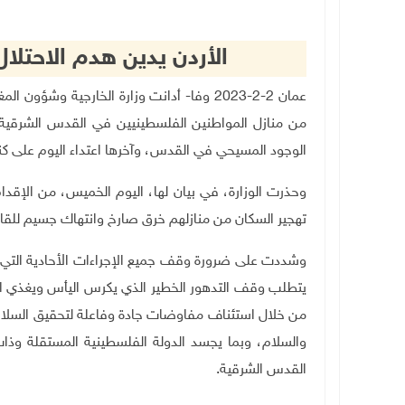
الأردن يدين هدم الاحتلا
عمان 2-2-2023 وفا- أدانت وزارة الخارجية وش
من منازل
المواطنين
الفلسطينيين في القدس الشرقية ا
الوجود المسيحي في القدس، وآخرها اعتداء اليوم على ك
وحذرت الوزارة، في بيان لها، اليوم الخميس، من الإقد
تهجير السكان من منازلهم خرق صارخ وانتهاك جسيم للقانو
وشددت على ضرورة وقف جميع الإجراءات الأحادية الت
يتطلب وقف التدهور الخطير الذي يكرس اليأس ويغذي الت
من خلال استئناف مفاوضات جادة وفاعلة لتحقيق السلام 
القدس الشرقية.