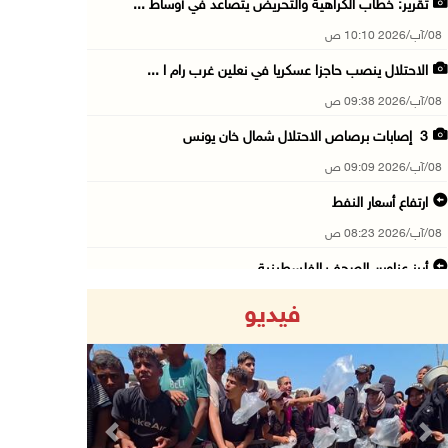
تقرير: خطاب الكراهية والتحريض يتصاعد في أوساط ...
08/آب/2026 10:10 ص
الاحتلال ينصب حاجزا عسكريا في نعلين غرب رام ا ...
08/آب/2026 09:38 ص
3 إصابات برصاص الاحتلال شمال خان يونس
08/آب/2026 09:09 ص
ارتفاع أسعار النفط
08/آب/2026 08:23 ص
أبرز عناوين الصحف الفلسطينية
08/آب/2026 08:21 ص
فيديو
حالة الطقس: ارتفاع طفيف وموجة حر شديدة اعتبار ...
08/آب/2026 07:52 ص
تواصل انتهاكات الاحتلال والمستعمرين: إصابات و ...
08/آب/2026 12:01 ص
Previous
Next