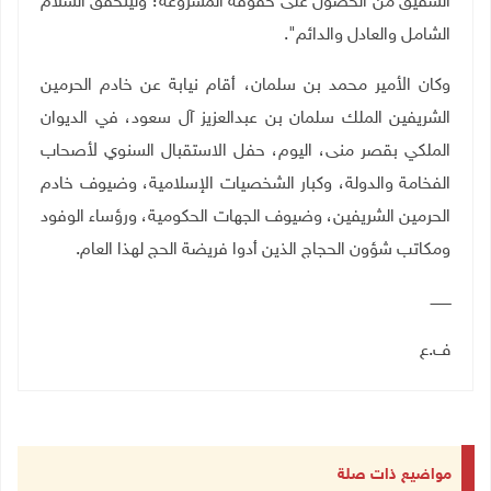
الشقيق من الحصول على حقوقه المشروعة؛ وليتحقق السلام
الشامل والعادل والدائم".
وكان
الأمير محمد بن سلمان، أقام
نيابة عن خادم الحرمين
الشريفين الملك سلمان بن عبدالعزيز آل سعود، في الديوان
الملكي بقصر منى، اليوم، حفل الاستقبال السنوي لأصحاب
الفخامة والدولة، وكبار الشخصيات الإسلامية، وضيوف خادم
الحرمين الشريفين، وضيوف الجهات الحكومية، ورؤساء الوفود
ومكاتب شؤون الحجاج الذين أدوا فريضة الحج لهذا العام
.
ـــــــــ
ف.ع
مواضيع ذات صلة