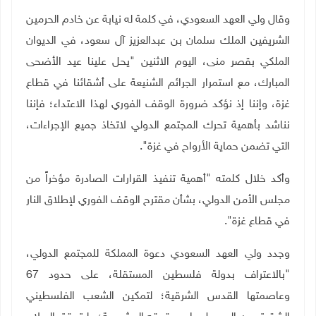
وقال ولي العهد السعودي، في كلمة له نيابة عن خادم الحرمين
الشريفين الملك سلمان بن عبدالعزيز آل سعود،
في الديوان
الملكي بقصر منى، اليوم الاثنين "
يحل علينا عيد الأضحى
المبارك، مع استمرار الجرائم الشنيعة على أشقائنا في قطاع
غزة، وإننا إذ نؤكد ضرورة الوقف الفوري لهذا الاعتداء؛ فإننا
نناشد بأهمية تحرك المجتمع الدولي لاتخاذ جميع الإجراءات،
التي تضمن حماية الأرواح في غزة".
وأكد خلال كلمته "أهمية تنفيذ القرارات الصادرة مؤخراً من
مجلس الأمن الدولي، بشأن مقترح الوقف الفوري لإطلاق النار
في قطاع غزة".
وجدد ولي العهد السعودي دعوة المملكة للمجتمع الدولي،
"بالاعتراف بدولة فلسطين المستقلة، على حدود 67
وعاصمتها القدس الشرقية؛ لتمكين الشعب الفلسطيني