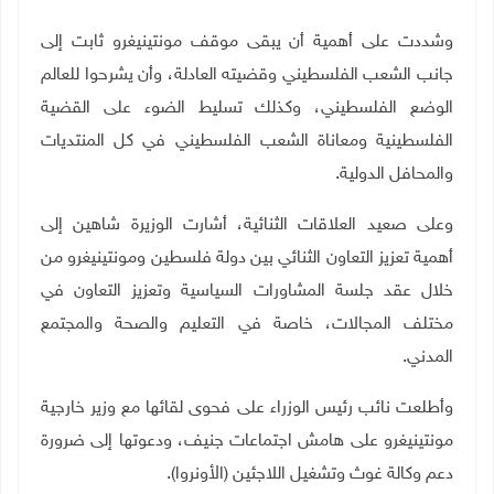
وشددت على أهمية أن يبقى موقف مونتينيغرو ثابت إلى
جانب الشعب الفلسطيني وقضيته العادلة، وأن يشرحوا للعالم
الوضع الفلسطيني، وكذلك تسليط الضوء على القضية
الفلسطينية ومعاناة الشعب الفلسطيني في كل المنتديات
والمحافل الدولية
.
وعلى صعيد العلاقات الثنائية، أشارت الوزيرة شاهين إلى
أهمية تعزيز التعاون الثنائي بين دولة فلسطين ومونتينيغرو من
خلال عقد جلسة المشاورات السياسية وتعزيز التعاون في
مختلف المجالات، خاصة في التعليم والصحة والمجتمع
المدني
.
وأطلعت نائب رئيس الوزراء على فحوى لقائها مع وزير خارجية
مونتينيغرو على هامش اجتماعات جنيف، ودعوتها إلى ضرورة
دعم وكالة غوث وتشغيل اللاجئين (الأونروا).