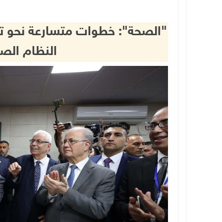
"الصحة": خطوات متسارعة نحو ت
النظام الص