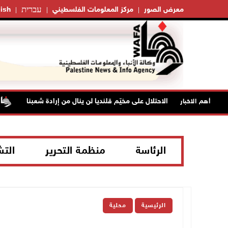
עברית
معرض الصور
مركز المعلومات الفلسطيني
ish
تح": عدوان الاحتلال على مخيّم قلنديا لن ينال من إرادة شعبنا
نحو 58 ألف إصابة بجدري الماء في قطاع غزة منذ
أهم الاخبار
الرئاسة
منظمة التحرير
الت
الرئيسية
محلية