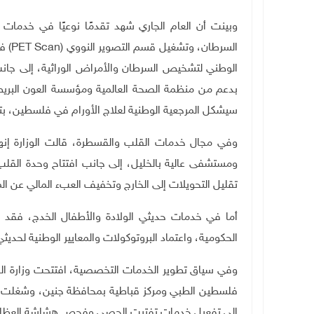
وبينت أن العام الجاري شهد تقدمًا نوعيًا في خدمات 
السرطان، وتشغيل قسم التصوير النووي
(PET Scan)
في
الوطني لتشخيص السرطان والأمراض الوراثية، إلى جا
بدعم من منظمة الصحة العالمية ومؤسسة العون البريطان
سيشكل المرجعية الوطنية لعلاج الأورام في فلسطين، بتم
وفي مجال خدمات القلب والقسطرة، قالت الوزارة إ
ومستشفى عالية بالخليل، إلى جانب افتتاح وحدة الق
تقليل التحويلات إلى الخارج وتخفيف العبء المالي عن ال
أما في خدمات حديثي الولادة والأطفال الخدج، فقد
الحكومية، واعتماد البروتوكولات والمعايير الوطنية لحديثي
وفي سياق تطوير الخدمات التخصصية، افتتحت وزارة الص
فلسطين الطبي ومركز قباطية بمحافظة جنين، وشغلت جه
إلى تفعيل خدمات تفتيت الحصى وفحص هشاشة العظام 