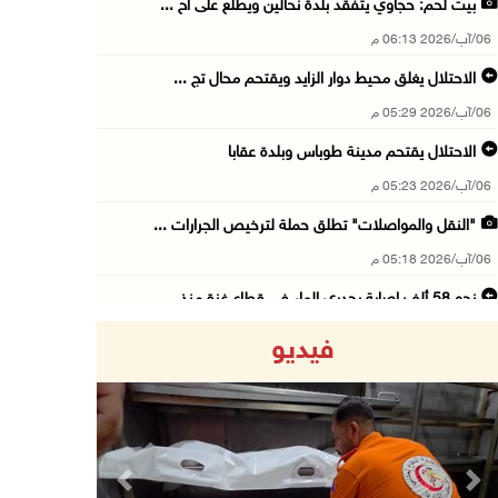
بيت لحم: حجاوي يتفقد بلدة نحالين ويطلع على اح ...
06/آب/2026 06:13 م
الاحتلال يغلق محيط دوار الزايد ويقتحم محال تج ...
06/آب/2026 05:29 م
الاحتلال يقتحم مدينة طوباس وبلدة عقابا
06/آب/2026 05:23 م
"النقل والمواصلات" تطلق حملة لترخيص الجرارات ...
06/آب/2026 05:18 م
نحو 58 ألف إصابة بجدري الماء في قطاع غزة منذ ...
06/آب/2026 04:33 م
فيديو
16 إصابة منذ بدء عدوان الاحتلال على مخيم قلند ...
06/آب/2026 04:26 م
إرهاب المستوطنين يضرب في خربة الطوبا
06/آب/2026 03:06 م
Previous
Next